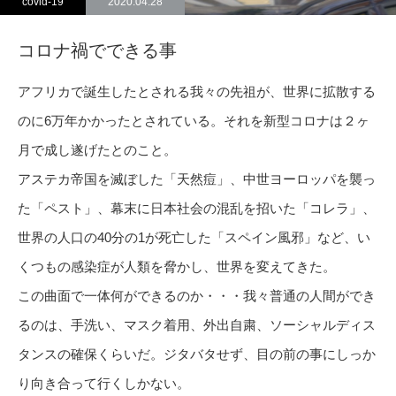
covid-19
2020.04.28
コロナ禍でできる事
アフリカで誕生したとされる我々の先祖が、世界に拡散する
のに6万年かかったとされている。それを新型コロナは２ヶ
月で成し遂げたとのこと。
アステカ帝国を滅ぼした「天然痘」、中世ヨーロッパを襲っ
た「ペスト」、幕末に日本社会の混乱を招いた「コレラ」、
世界の人口の40分の1が死亡した「スペイン風邪」など、い
くつもの感染症が人類を脅かし、世界を変えてきた。
この曲面で一体何ができるのか・・・我々普通の人間ができ
るのは、手洗い、マスク着用、外出自粛、ソーシャルディス
タンスの確保くらいだ。ジタバタせず、目の前の事にしっか
り向き合って行くしかない。